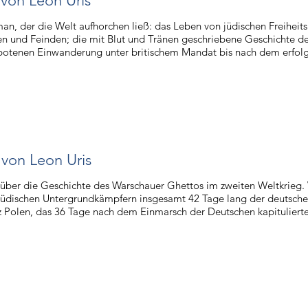
von Leon Uris
s
an, der die Welt aufhorchen ließ: das Leben von jüdischen Freihei
n und Feinden; die mit Blut und Tränen geschriebene Geschichte der
botenen Einwanderung unter britischem Mandat bis nach dem erfolg
von Leon Uris
8
ber die Geschichte des Warschauer Ghettos im zweiten Weltkrieg. 
jüdischen Untergrundkämpfern insgesamt 42 Tage lang der deutsche
z Polen, das 36 Tage nach dem Einmarsch der Deutschen kapitulierte