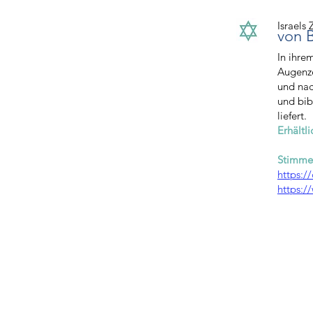
Israels
von B
In ihre
Augenze
und nac
und bib
liefert.
Erhältli
Stimme
https:/
https:/