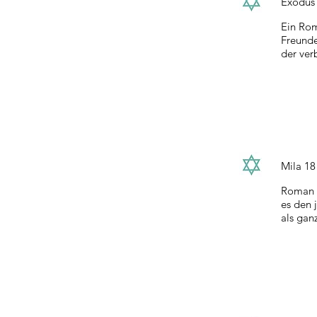
Exodu
Ein Rom
Freunde
der ver
Mila 1
Roman ü
es den 
als gan