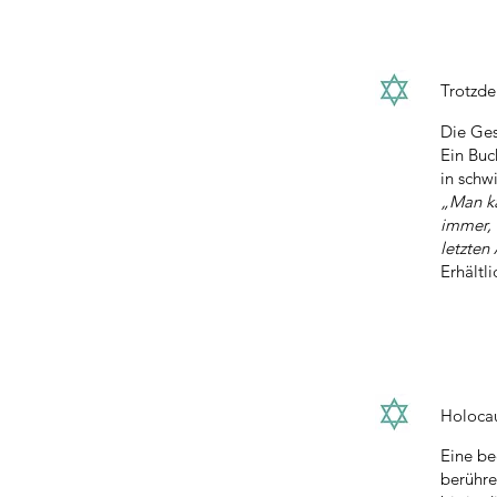
Trotzd
Die Ges
Ein Buc
in schw
„Man ka
immer, 
letzten
Erhältl
Holoca
Eine be
berühre