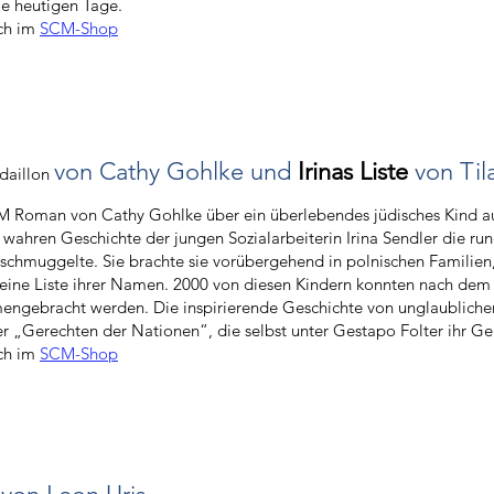
die heutigen Tage.
ich im
SCM-Shop
von Cathy Gohlke und
Irinas Liste
von Til
daillon
 Roman von Cathy Gohlke über ein überlebendes jüdisches Kind aus
 wahren Geschichte der jungen Sozialarbeiterin Irina Sendler die r
schmuggelte. Sie brachte sie vorübergehend in polnischen Familien
 eine Liste ihrer Namen. 2000 von diesen Kindern konnten nach dem
ngebracht werden. Die inspirierende Geschichte von unglaublic
er „Gerechten der Nationen“, die selbst unter Gestapo Folter ihr Geh
ich im
SCM-Shop