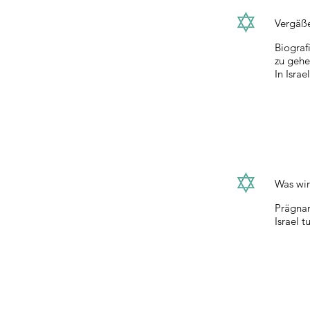
Vergäße
Biograf
zu gehe
In Isra
Was wir
Prägnan
Israel 