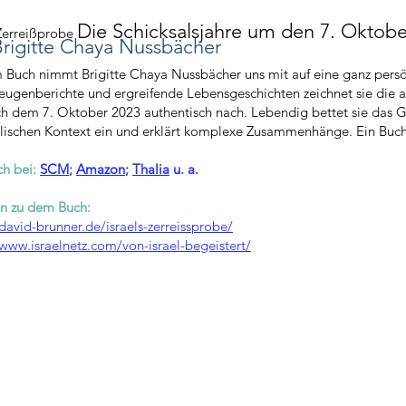
Die Schicksalsjahre um den 7. Oktobe
 Zerreißprobe
rigitte Chaya Nussbächer
m Buch nimmt Brigitte Chaya Nussbächer uns mit auf eine ganz persö
ugenberichte und ergreifende Lebensgeschichten zeichnet sie die ak
h dem 7. Oktober 2023 authentisch nach. Lebendig bettet sie das Ge
lischen Kontext ein und erklärt komplexe Zusammenhänge. Ein Buc
ch bei:
SCM
;
Amazon
;
Thalia
u. a.
n zu dem Buch:
/david-brunner.de/israels-zerreissprobe/
/www.israelnetz.com/von-israel-begeistert/