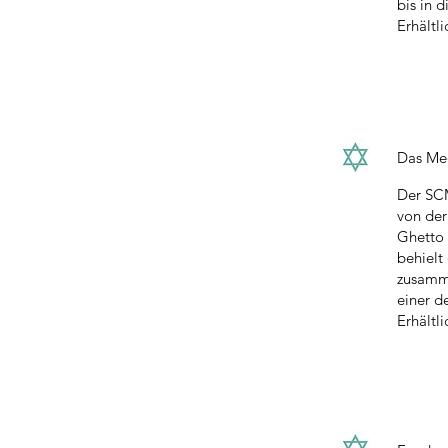
bis in 
Erhältl
Das Me
Der SCM
von der
Ghetto 
behielt
zusamme
einer d
Erhältl