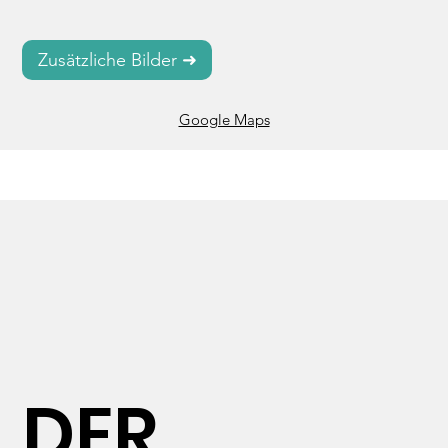
die es früher nicht gab. Nach der Dämmerung fast 
kein Mensch mehr auf den Straßen, die Stimmung 
Zusätzliche Bilder ➜
ist beklemmend. Selbst die einst dichtbelebten, 
lebhaften Gassen des Bazars sind wie 
Google Maps
ausgestorben, das gleiche gilt für viele Hotels und 
Restaurants, von denen etliche geschlossen 
haben. 

Außerdem treten immer wieder GPS-Störungen 
auf, die Raketenangriffe in die Irre leiten sollen, 
und erinnern an die konstante Bedrohung durch 
die Hisbollah und den Iran. 

Trotz aller Resilienz: Israels offene Wunden bluten 
DER
seit Monaten und rauben dem Land Lebenskraft: 
der nicht zu Ende geführte Kampf gegen die 