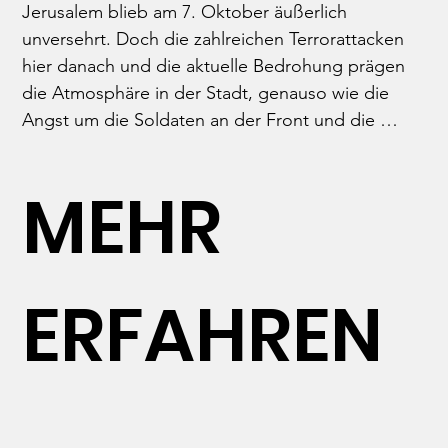
Jerusalem blieb am 7. Oktober äußerlich 
unversehrt. Doch die zahlreichen Terrorattacken 
hier danach und die aktuelle Bedrohung prägen 
die Atmosphäre in der Stadt, genauso wie die 
Angst um die Soldaten an der Front und die 
Trauer um die Ermordeten, Gefallenen und 
Entführten. In Tel Aviv war der Schmerz sehr laut, 
MEHR
hier ist er leiser, aber dennoch überall spürbar. 

Schon der Flughafen Ben Gurion wirkte verlassen, 
außer uns reisten an dem Abend nur 4 weitere 
ERFAHREN
Personen ohne israelischen Pass ein. Vieles in der 
Stadt fühlt sich unwirklich an. Das Lächeln ist aus 
zahlreichen Gesichtern gewichen. Die Straßen, die 
Plätze sind leer, einsam auch die große Fläche vor 
der Westmauer. Dafür findet man überall an den 
Wänden Schilder mit Hinweisen zu Schutzräumen, 