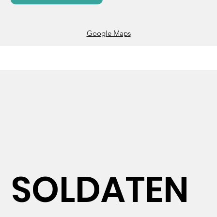
hören. Der ganze Rothschild Boulevard ist 
gesäumt mit Plakaten und anderen Symbolen, die 
Google Maps
an die Geiseln erinnern.
SOLDATEN