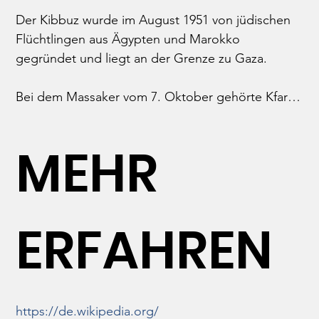
Der Kibbuz wurde im August 1951 von jüdischen 
Flüchtlingen aus Ägypten und Marokko 
gegründet und liegt an der Grenze zu Gaza.

Bei dem Massaker vom 7. Oktober gehörte Kfar 
Azza zu einem der am stärksten verheerten Orte. 
Mehr als sechzig Zivilisten wurden ermordet und 
MEHR
zahlreiche verschleppt. Häuser und Autos wurden 
mit Panzerfäusten zerstört oder angezündet.

Sechs Monate später ist es eine düstere und 
ERFAHREN
verwüstete Stätte, wo niemand mehr wohnt, mit 
ungewisser Zukunft, eine Art lebendiges Museum. 
Ein Besuch hier kann nur mit spezieller Erlaubnis 
oder als Begleitung eines ehemaligen 
Einheimischen abgestattet werden.
https://de.wikipedia.org/