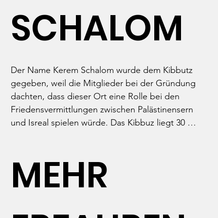
SCHALOM
Der Name Kerem Schalom wurde dem Kibbutz 
gegeben, weil die Mitglieder bei der Gründung 
dachten, dass dieser Ort eine Rolle bei den 
Friedensvermittlungen zwischen Palästinensern 
und Isreal spielen würde. Das Kibbuz liegt 30 
Meter von der Grenze zum Gazastreifen und 300 
Meter von Ägypten entfernt. Eine Besonderheit 
MEHR
des Kibbutz war, dass hier sowohl säkulare als 
auch religiöse Juden lebten.

Bei dem Terrorangriff der Hamas konnte sich der 
Kibbutz im Vergleich zu anderen relativ erfolgreich 