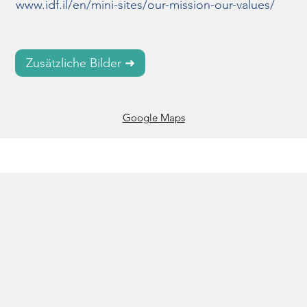
www.idf.il/en/mini-sites/our-mission-our-values/
gesellschaftlichen Integration von 
Neueinwanderern, sowie des Zusammenhaltes 
verschiedener Ethnien. Viele Ehen und 
Zusätzliche Bilder ➜
Geschäftsbeziehungen gehen auf Kontakte 
während des Militärdienstes zurück!

Google Maps
Die Mission der IDF: „Unser Auftrag ist es, die 
Existenz, die territoriale Integrität und die 
Souveränität des Staates Israel zu verteidigen, die 
Bewohner Israels zu beschützen und alle Formen 
des Terrorismus zu bekämpfen, die das alltägliche 
Leben bedrohen“.