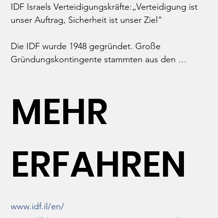
IDF Israels Verteidigungskräfte:„Verteidigung ist 
unser Auftrag, Sicherheit ist unser Ziel“

Die IDF wurde 1948 gegründet. Große 
Gründungskontingente stammten aus den 
ehemaligen Untergrundorganisationen Hagana 
und Palmach während der Zeit des britischen 
MEHR
Mandats.

Heute dienen ungefähr 173.000 Männer und 
Frauen (ca. 33 %)  in der IDF. Ausserdem stehen 
ERFAHREN
im Notfall weitere rund 450. 000 Reservisten 
bereit.

Die IDF gilt als „Armee des Volkes“ und „Schule 
der Nation“. Sie spielt eine wichtige Rolle bei der 
www.idf.il/en/
Erziehung, der sprachlichen und 