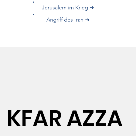
Jerusalem im Krieg ➜
Angriff des Iran ➜
KFAR AZZA