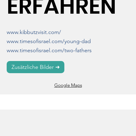
ERFAHREN
verteidigen: nur 2 Mitglieder der Kibbuz-
Notfalltruppe fielen. 

6 Monate nach dem Angriff sind immer noch alle 
Einwohner evakuiert.
www.kibbutzvisit.com/
www.timesofisrael.com/young-dad
www.timesofisrael.com/two-fathers
Zusätzliche Bilder ➜
Google Maps