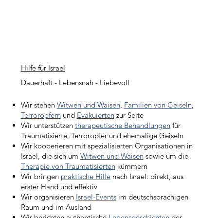
Soldaten

💙 IDFWO WITWEN & WAISEN Organisation

•Für Witwen und Waisen gefallener Soldaten und 
Terroropfer

Wenn Ihr genauso empfindet wie wir, aber nicht 
Hilfe für Israel
selbst nach Israel reisen und mit anpacken könnt, 
Dauerhaft - Lebensnah - Liebevoll
dann lasst uns Eure Hände und Füße sein. Wir 
bringen Eure Hilfe persönlich zu den Menschen.

Wir stehen
Witwen und Waisen
,
Familien von Geiseln
,
Terroropfern
und
Evakuierten
zur Seite
Mit allen Spenden, die mit dem Vermerk „Nie 
Wir unterstützen
therapeutische Behandlungen
für
wieder!“ eingehen, werden wir das Versprechen 
Traumatisierte, Terroropfer und ehemalige Geiseln
einlösen und auch künftig die Betroffenen in Israel 
Wir kooperieren mit spezialisierten Organisationen in
unterstützen. 

Israel, die sich um
Witwen und Waisen
sowie um die
Therapie von Traumatisierten
kümmern
Von Herzen danke für Eure Verbundenheit und 
Wir bringen
praktische Hilfe
nach Israel: direkt, aus
Eure Hilfe! 💙✨

erster Hand und effektiv
Eure Chaya und Harald
Wir organisieren
Israel-Events
im deutschsprachigen
Raum und im Ausland
Wir berichten authentische
Lebensgeschichten
der