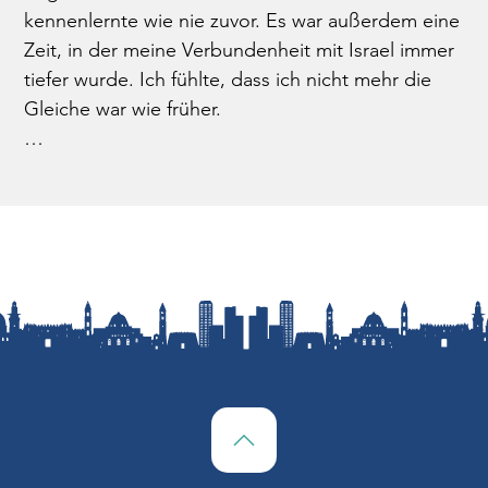
kennenlernte wie nie zuvor. Es war außerdem eine 
Zeit, in der meine Verbundenheit mit Israel immer 
tiefer wurde. Ich fühlte, dass ich nicht mehr die 
Gleiche war wie früher.  

Ein Jahr nach diesem lebensverändernden 
Einschnitt war meine neue Lebensausrichtung 
deutlich wahrnehmbar geworden. 2023 hatte ich 
begonnen Artikel über Israel zu schreiben und zu 
veröffentlichen, unsere Website „ARC to Israel“ 
ging live, ich hielt meinen ersten Israel-Vortrag – 
während nach dem Massaker der Hamas am 7. 
Oktober die Wellen von Antisemitismus und Hass 
in der Welt immer höherschlugen. 

Die Bibel zeigt uns mehrere Beispiele wie 