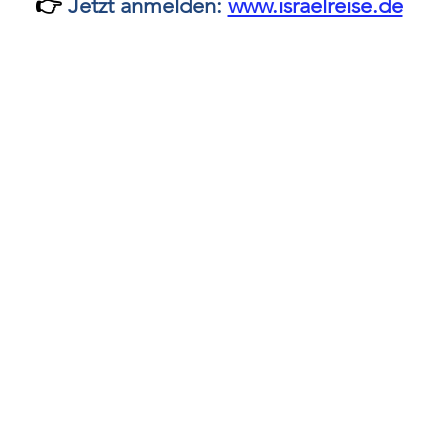
👉
Jetzt anmelden:
www.israelreise.de